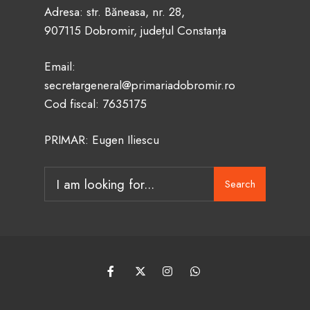
Adresa: str. Băneasa, nr. 28,
907115 Dobromir, județul Constanța
Email:
secretargeneral@primariadobromir.ro
Cod fiscal: 7635175
PRIMAR: Eugen Iliescu
Search
Search
for: