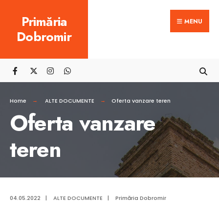
Search
Skip
Primăria
for:
MENU
to
Dobromir
content
Home
ALTE DOCUMENTE
Oferta vanzare teren
Oferta vanzare
teren
04.05.2022
|
ALTE DOCUMENTE
|
Primăria Dobromir