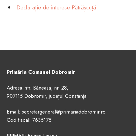
Declarație de interese Pătrășcuță
Primăria Comunei Dobromir
Adresa: str. Băneasa, nr. 28,
907115 Dobromir, județul Constanța
Email: secretargeneral@primariadobromir.ro
Cod fiscal: 7635175
PRIMAR: Eugen Iliescu