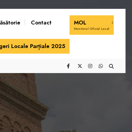
căsătorie
Contact
MOL
Monitorul Oficial Local
geri Locale Parțiale 2025