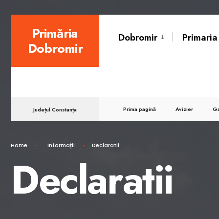
for:
Skip
Primăria
Dobromir
Primaria
to
Dobromir
content
Prima pagină
Avizier
Ga
Județul Constanța
Home
Informații
Declaratii
Declaratii