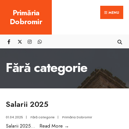
Search
Skip
Primăria
for:
MENU
to
Dobromir
content
Fără categorie
Salarii 2025
01.04.2025
|
Fără categorie
|
Primăria Dobromir
Salarii
Salarii 2025
...
Read More
→