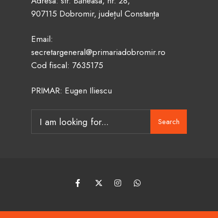
Adresa: str. Băneasa, nr. 28,
907115 Dobromir, județul Constanța
Email:
secretargeneral@primariadobromir.ro
Cod fiscal: 7635175
PRIMAR: Eugen Iliescu
Search
Search
for: