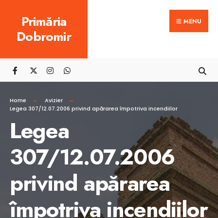
Search
Skip
Primăria
for:
MENU
to
Dobromir
content
Home
Avizier
Legea 307/12.07.2006 privind apărarea împotriva incendiilor
Legea
307/12.07.2006
privind apărarea
împotriva incendiilor