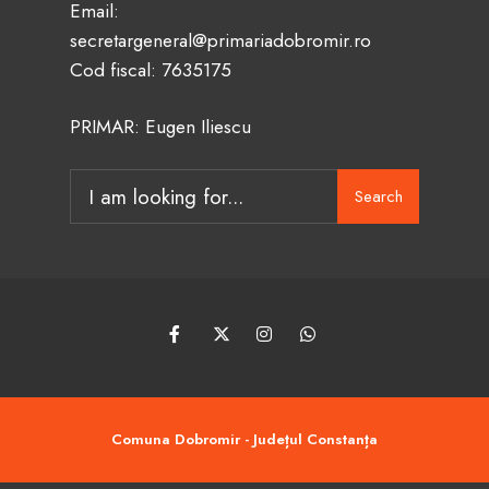
Email:
secretargeneral@primariadobromir.ro
Cod fiscal: 7635175
PRIMAR: Eugen Iliescu
Search
Search
for:
Comuna Dobromir - Județul Constanța