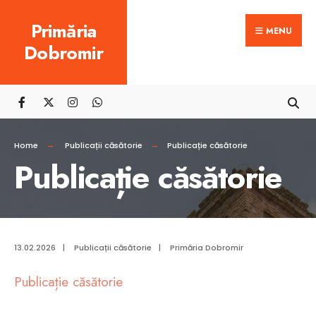
Search
Skip
Primăria
for:
MENU
to
Dobromir
content
Home
Publicații căsătorie
Publicație căsătorie
Publicație căsătorie
13.02.2026
|
Publicații căsătorie
|
Primăria Dobromir
Publicație căsătorie