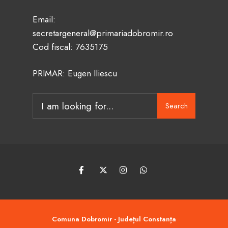
Email:
secretargeneral@primariadobromir.ro
Cod fiscal: 7635175
PRIMAR: Eugen Iliescu
Search
Search
for:
Comuna Dobromir - Județul Constanța