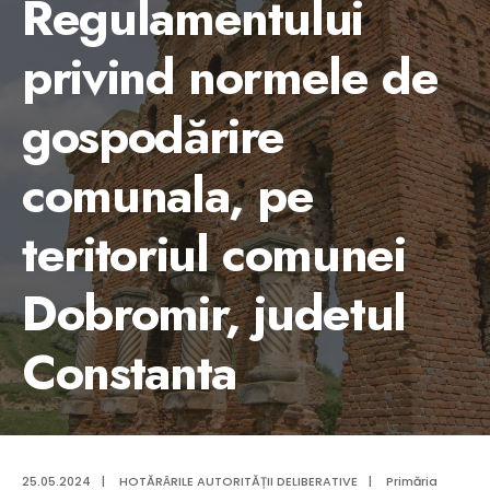
Regulamentului
privind normele de
gospodărire
comunala, pe
teritoriul comunei
Dobromir, judetul
Constanta
25.05.2024
|
HOTĂRÂRILE AUTORITĂȚII DELIBERATIVE
|
Primăria