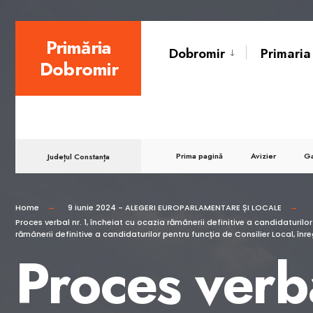
for:
Skip
Primăria
Dobromir
Primaria
to
Dobromir
content
Prima pagină
Avizier
Ga
Județul Constanța
Home
9 iunie 2024 - ALEGERI EUROPARLAMENTARE ȘI LOCALE
Proces verbal nr. 1, încheiat cu ocazia rămânerii definitive a candidaturilo
rămânerii definitive a candidaturilor pentru funcția de Consilier Local, în
Proces verba