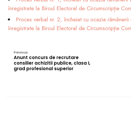
înregistrate la Biroul Electoral de Circumscripție
Proces verba
Proces verbal nr. 2, încheiat cu ocazia rămânerii 
înregistrate la Biroul Electoral de Circumscripție
ocazia rămân
Previous:
Anunt concurs de recrutare
consilier achizitii publice, clasa I,
candidaturil
grad profesional superior
Consilier Loc