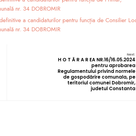
 Comunală nr. 34 DOBROMIR
l nr. 2, înch
definitive a candidaturilor pentru funcția de Consilier Lo
 Comunală nr. 34 DOBROMIR
erii definiti
Next:
H O T Ă R A R EA NR.16/16.05.2024
pentru aprobarea
or pentru fun
Regulamentului privind normele
de gospodărire comunala, pe
teritoriul comunei Dobromir,
judetul Constanta
al, înregistr