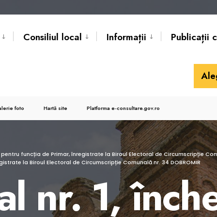
Consiliul local
Informații
Publicații 
Ale
lerie foto
Hartă site
Platforma e-consultare.gov.ro
r pentru funcția de Primar, înregistrate la Biroul Electoral de Circumscripție C
registrate la Biroul Electoral de Circumscripție Comunală nr. 34 DOBROMIR
l nr. 1, înche