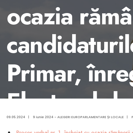
ocazia rămân
candidaturil
Primar, înre
Electoral de
Comunală n
09.05.2024
|
9 iunie 2024 - ALEGERI EUROPARLAMENTARE ȘI LOCALE
|
Proces verbal nr. 1, încheiat cu ocazia rămânerii d