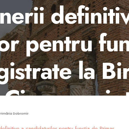
erii definiti
or pentru fun
gistrate la Bi
 Circumscripț
r. 34 DOBRO
Primăria Dobromir
efinitive a candidaturilor pentru funcția de Primar,