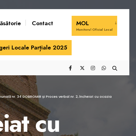
căsătorie
Contact
MOL
Monitorul Oficial Local
geri Locale Parțiale 2025
omunală nr. 34 DOBROMIR și Proces verbal nr. 2, încheiat cu ocazia
iat cu