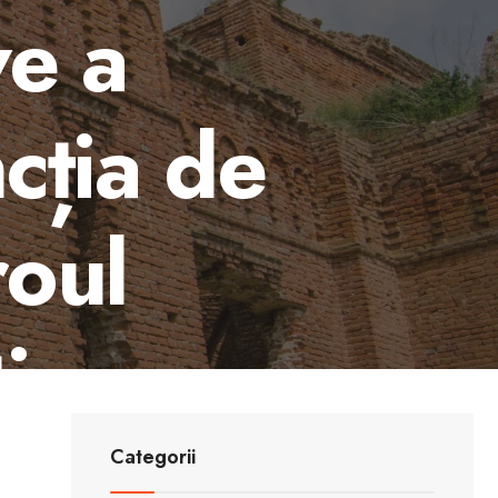
ve a
cția de
roul
ie
MIR și
Categorii