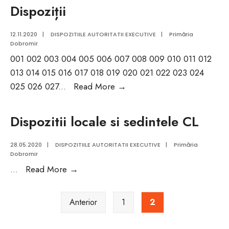
Dispoziții
12.11.2020
|
DISPOZITIILE AUTORITATII EXECUTIVE
|
Primăria
Dobromir
001 002 003 004 005 006 007 008 009 010 011 012
013 014 015 016 017 018 019 020 021 022 023 024
Dispoziții
025 026 027
...
Read More
→
Dispozitii locale si sedintele CL
28.05.2020
|
DISPOZITIILE AUTORITATII EXECUTIVE
|
Primăria
Dobromir
Dispozitii
...
Read More
→
locale
Paginație
si
Anterior
1
2
articole
sedintele
CL