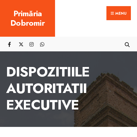
Search
Skip
Primăria
for:
MENU
to
Dobromir
content
DISPOZITIILE
AUTORITATII
EXECUTIVE