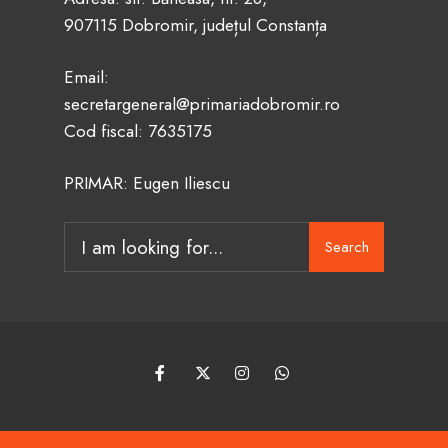
907115 Dobromir, județul Constanța
Email:
secretargeneral@primariadobromir.ro
Cod fiscal: 7635175
PRIMAR: Eugen Iliescu
Search
Search
for: