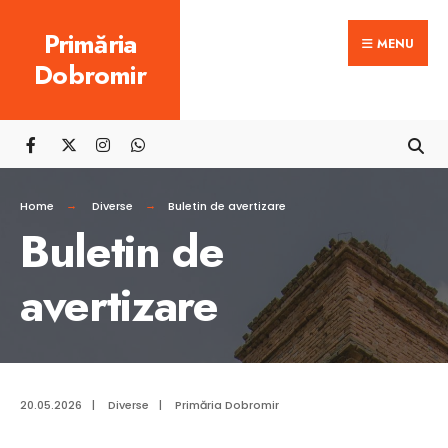
Search
Skip
Primăria
for:
MENU
to
Dobromir
content
Home
Diverse
Buletin de avertizare
Buletin de
avertizare
20.05.2026
|
Diverse
|
Primăria Dobromir