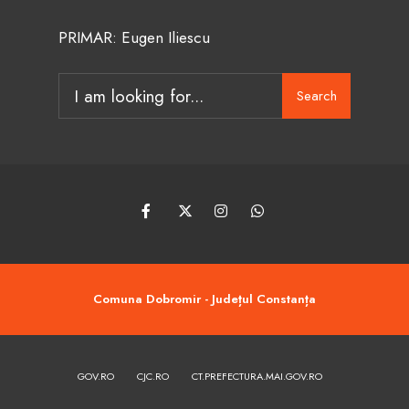
PRIMAR: Eugen Iliescu
Search
Search
for:
Comuna Dobromir - Județul Constanța
GOV.RO
CJC.RO
CT.PREFECTURA.MAI.GOV.RO