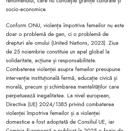
fenomenului, care nu cunoaște granițe culturale și
socio-economice.
Conform ONU, violența împotriva femeilor nu este
doar o problemă de gen, ci o problemă de
drepturi ale omului (United Nations, 2023). Ziua
de 25 noiembrie constituie un apel global la
solidaritate, acțiune și responsabilitate.
Combaterea violenței asupra femeilor presupune
intervenție instituțională fermă, educație civică și
morală, precum și schimbarea mentalităților care
perpetuează inegalitatea. La nivel european,
Directiva (UE) 2024/1385 privind combaterea
violenței împotriva femeilor și a violenței
domestice a fost adoptată de Consiliul UE, iar
Comisia Europeană a publicat în 2025 o foaie de