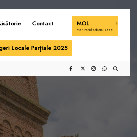
căsătorie
Contact
MOL
Monitorul Oficial Local
geri Locale Parțiale 2025