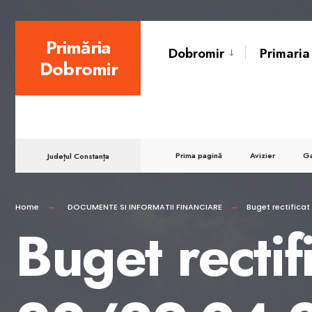
for:
Skip
Primăria
Dobromir
Primaria
to
Dobromir
content
Prima pagină
Avizier
Ga
Județul Constanța
Home
DOCUMENTE SI INFORMATII FINANCIARE
Buget rectificat
Buget rectif