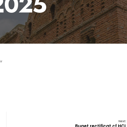
2025
ir
Next:
Buget rectificat cf HCL