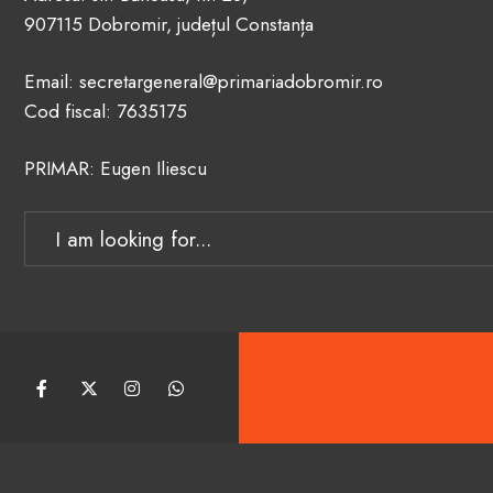
907115 Dobromir, județul Constanța
Email: secretargeneral@primariadobromir.ro
Cod fiscal: 7635175
PRIMAR: Eugen Iliescu
Search
for: