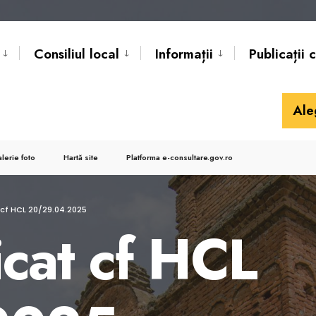
Consiliul local
Informații
Publicații 
Ale
lerie foto
Hartă site
Platforma e-consultare.gov.ro
 cf HCL 20/29.04.2025
icat cf HCL