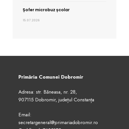
Șofer microbuz școlar
15.07.2026
Primăria Comunei Dobromir
Adresa: str. Băneasa, nr. 28,
907115 Dobromir, județul Constanța
Email:
secretargeneral@primariadobromir.ro