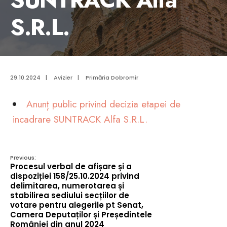
S.R.L.
29.10.2024
|
Avizier
|
Primăria Dobromir
Anunț public privind decizia etapei de
incadrare SUNTRACK Alfa S.R.L.
Previous:
Procesul verbal de afișare și a
dispoziției 158/25.10.2024 privind
delimitarea, numerotarea și
stabilirea sediului secțiilor de
votare pentru alegerile pt Senat,
Camera Deputaților și Președintele
României din anul 2024