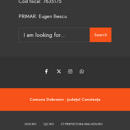
Cod fiscal: 7635175
PRIMAR: Eugen Iliescu
Search
Search
for:
Comuna Dobromir - Județul Constanța
GOV.RO
CJC.RO
CT.PREFECTURA.MAI.GOV.RO