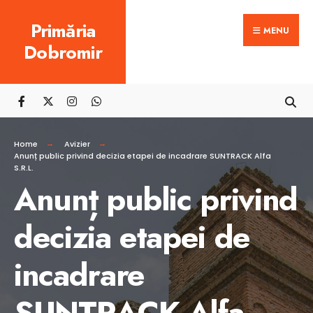
Search
Skip
Primăria
for:
MENU
to
Dobromir
content
Home
Avizier
Anunț public privind decizia etapei de incadrare SUNTRACK Alfa
S.R.L.
Anunț public privind
decizia etapei de
incadrare
SUNTRACK Alfa