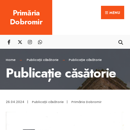
Search
Skip
Primăria
for:
MENU
to
Dobromir
content
Home
Publicații căsătorie
Publicație căsătorie
Publicație căsătorie
26.04.2024
|
Publicații căsătorie
|
Primăria Dobromir