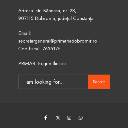
Adresa: str. Băneasa, nr. 28,
907115 Dobromir, județul Constanța
Email:
secretargeneral@primariadobromir.ro
Cod fiscal: 7635175
PRIMAR: Eugen Iliescu
Search
Search
for: