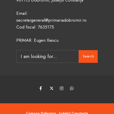
Email:
secretargeneral@primariadobromir.ro
Cod fiscal: 7635175
PRIMAR: Eugen Iliescu
Search
Search
for:
Comuna Dobromir - Județul Constanța