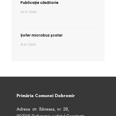
Publicație căsătorie
20.07.2026
Șofer microbuz școlar
15.07.2026
Primăria Comunei Dobromir
Adresa: str. Băneasa, nr. 28,
907115 Dobromir, județul Constanța