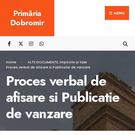
Search
Skip
Primăria
for:
MENU
to
Dobromir
content
Home
ALTE DOCUMENTE
,
Impozite și taxe
Proces verbal de afisare si Publicatie de vanzare
Proces verbal de
afisare si Publicatie
de vanzare