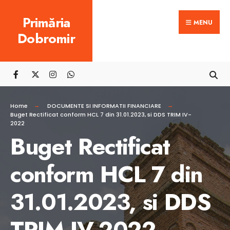
Search
Skip
Primăria
for:
MENU
to
Dobromir
content
Home
DOCUMENTE SI INFORMATII FINANCIARE
Buget Rectificat conform HCL 7 din 31.01.2023, si DDS TRIM IV-
2022
Buget Rectificat
conform HCL 7 din
31.01.2023, si DDS
TRIM IV-2022