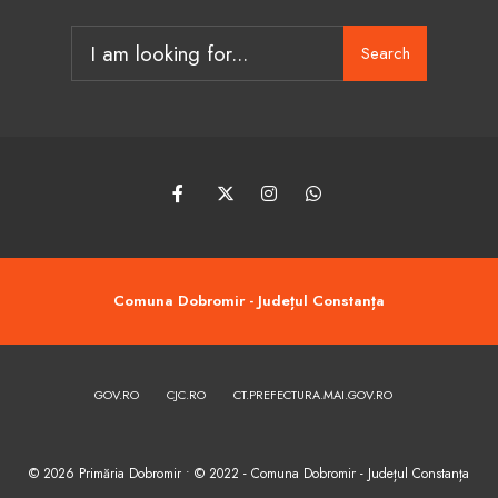
Search
Search
for:
Comuna Dobromir - Județul Constanța
GOV.RO
CJC.RO
CT.PREFECTURA.MAI.GOV.RO
© 2026 Primăria Dobromir • © 2022 - Comuna Dobromir - Județul Constanța