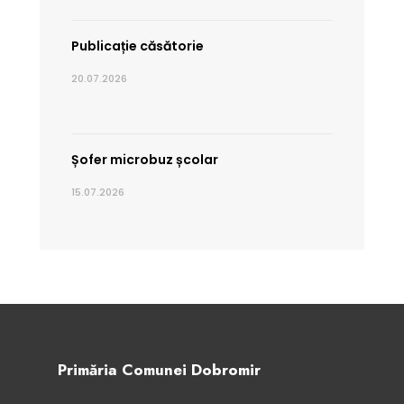
Publicație căsătorie
20.07.2026
Șofer microbuz școlar
15.07.2026
Primăria Comunei Dobromir