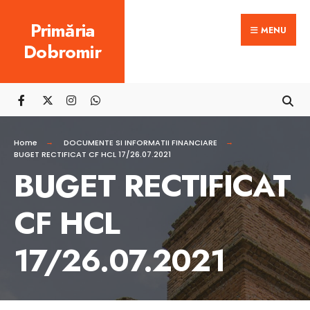
Search
Skip
Primăria
for:
MENU
to
Dobromir
content
Home
DOCUMENTE SI INFORMATII FINANCIARE
BUGET RECTIFICAT CF HCL 17/26.07.2021
BUGET RECTIFICAT
CF HCL
17/26.07.2021