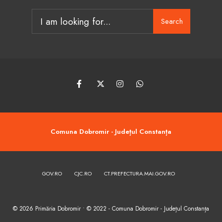
Search
Search
for:
Comuna Dobromir - Județul Constanța
GOV.RO
CJC.RO
CT.PREFECTURA.MAI.GOV.RO
© 2026 Primăria Dobromir • © 2022 - Comuna Dobromir - Județul Constanța