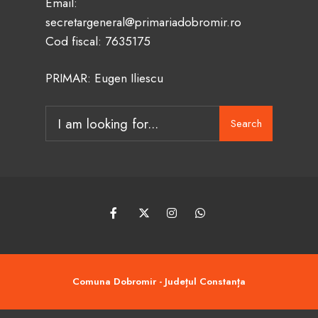
Email:
secretargeneral@primariadobromir.ro
Cod fiscal: 7635175
PRIMAR: Eugen Iliescu
Search
Search
for:
Comuna Dobromir - Județul Constanța