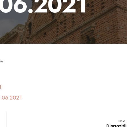
.06.2021
ir
I
.06.2021
Next:
Dispoziții