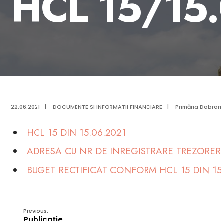
HCL 15/15
22.06.2021
|
DOCUMENTE SI INFORMATII FINANCIARE
|
Primăria Dobrom
HCL 15 DIN 15.06.2021
ADRESA CU NR DE INREGISTRARE TREZORERI
BUGET RECTIFICAT CONFORM HCL 15 DIN 15
Previous:
Publicație