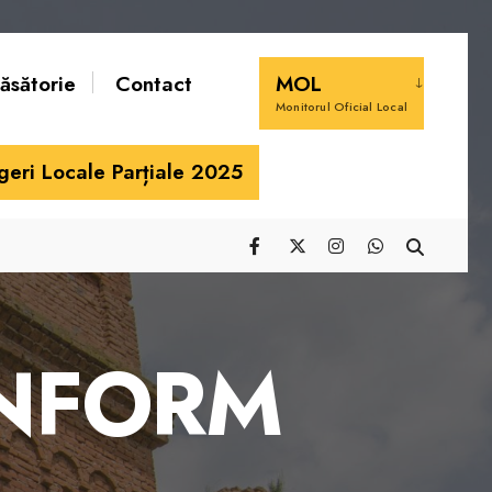
căsătorie
Contact
MOL
Monitorul Oficial Local
geri Locale Parțiale 2025
ONFORM