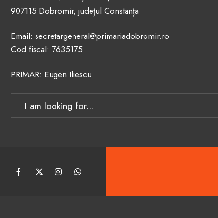
907115 Dobromir, județul Constanța
Email: secretargeneral@primariadobromir.ro
Cod fiscal: 7635175
PRIMAR: Eugen Iliescu
Search
for: