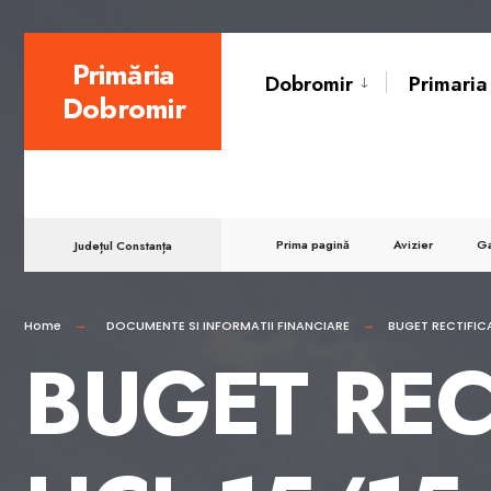
for:
Skip
Primăria
Dobromir
Primaria
to
Dobromir
content
Prima pagină
Avizier
Ga
Județul Constanța
Home
DOCUMENTE SI INFORMATII FINANCIARE
BUGET RECTIFIC
BUGET REC