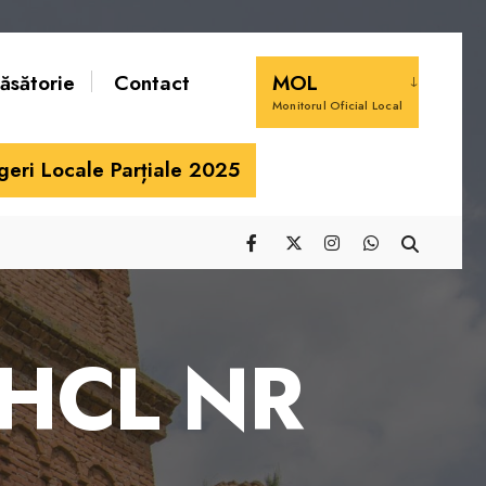
căsătorie
Contact
MOL
Monitorul Oficial Local
geri Locale Parțiale 2025
m HCL NR