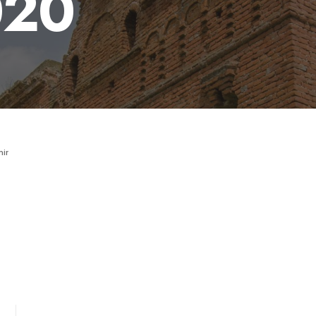
020
ir