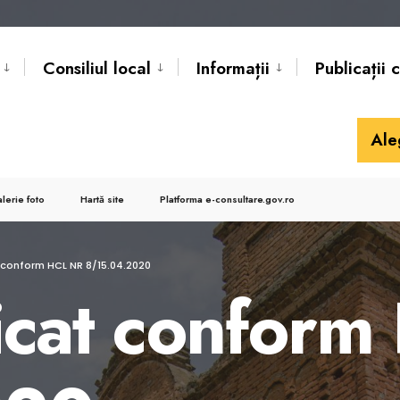
Consiliul local
Informații
Publicații 
Ale
lerie foto
Hartă site
Platforma e-consultare.gov.ro
t conform HCL NR 8/15.04.2020
ficat confor