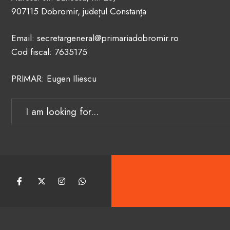
907115 Dobromir, județul Constanța
Email: secretargeneral@primariadobromir.ro
Cod fiscal: 7635175
PRIMAR: Eugen Iliescu
Search
for: