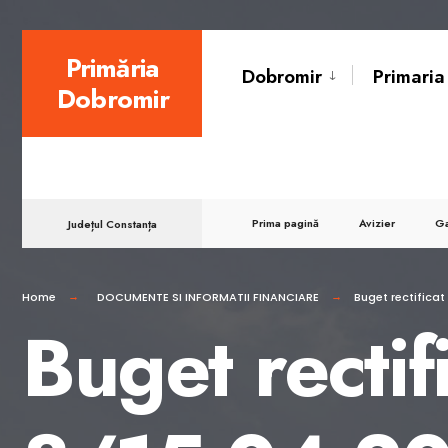
for:
Skip
Primăria
Dobromir
Primaria
to
Dobromir
content
Prima pagină
Avizier
Ga
Județul Constanța
Home
DOCUMENTE SI INFORMATII FINANCIARE
Buget rectifica
Buget recti